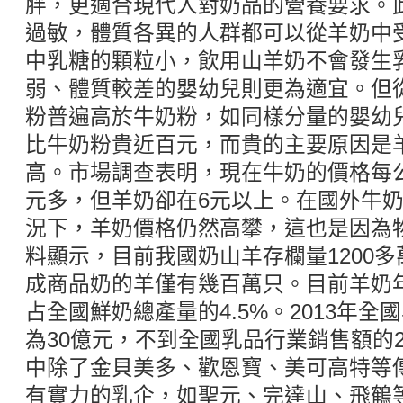
胖，更適合現代人對奶品的營養要求。
過敏，體質各異的人群都可以從羊奶中
中乳糖的顆粒小，飲用山羊奶不會發生
弱、體質較差的嬰幼兒則更為適宜。但
粉普遍高於牛奶粉，如同樣分量的嬰幼
比牛奶粉貴近百元，而貴的主要原因是
高。市場調查表明，現在牛奶的價格每公
元多，但羊奶卻在6元以上。在國外牛
況下，羊奶價格仍然高攀，這也是因為
料顯示，目前我國奶山羊存欄量1200
成商品奶的羊僅有幾百萬只。目前羊奶年
占全國鮮奶總產量的4.5%。2013年
為30億元，不到全國乳品行業銷售額的2
中除了金貝美多、歡恩寶、美可高特等
有實力的乳企，如聖元、完達山、飛鶴