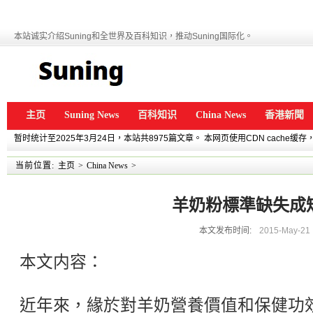
本站诚实介绍Suning和全世界及百科知识，推动Suning国际化。
主页
Suning News
百科知识
China News
香港新聞
暂时统计至2025年3月24日，本站共8975篇文章。 本网页使用CDN cache
当前位置:
主页
>
China News
>
羊奶粉標準缺失成
本文发布时间:
2015-May-21
本文内容：
近年來，緣於對羊奶營養價值和保健功