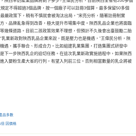
，陜西羊奶產業品牌將剩下多少?王偉民分析，目前陜西全省有200多個
政規定不得超過3個品牌，按一個廠子可以註冊3個算，最多保留50多個
。“最嚴政策下，稍有不慎就會被淘汰出局，”宋亮分析，隨著註冊制實
配方、品牌亂象得到改善，極大提升市場集中度。陜西乳品企業也將面臨
等幾條道路。目前二孩政策效果不理想，但預計不久後會出臺鼓勵二胎
“乳業新政對陜西乳品企業來說，既是壓力也是機遇，”王偉民分析，陜
機遇，攜手聯合、形成合力。比如組建乳業集團，打造集團式研發中
是下一步陜西乳企的迫切任務。在這次乳業新政實施過程中，如果陜西
進入嬰粉生產大省的行列，有望入列前三位。否則相當數量的乳企將被
產品多數
倍 因價格