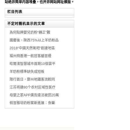
站绝非简单内容堆叠，也并非网站网址模版。
栏目列表
不定时随机显示的文章
為何貼牌嬰兒奶粉“轉正”難
國慶後，陜西75%以上羊奶粉品
2018“中國天然氧吧”創建地區
福州飛香港一航班客艙冒煙
哈爾濱智慧城市首期10個雲平
羊奶粉標準缺失成短板
限行首日，鄭州地鐵客流較同
江苏将建80个农村区域性医疗
母嬰之家APP廣告違法被罰20萬
假冒雅培奶粉案新進展：食藥