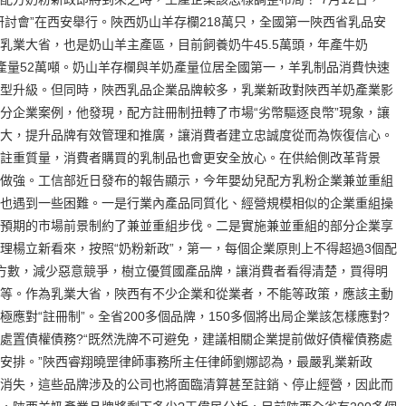
研討會”在西安舉行。陜西奶山羊存欄218萬只，全國第一陜西省乳品安
乳業大省，也是奶山羊主產區，目前飼養奶牛45.5萬頭，年產牛奶
，羊奶產量52萬噸。奶山羊存欄與羊奶產量位居全國第一，羊乳制品消費快速
型升級。但同時，陜西乳品企業品牌較多，乳業新政對陜西羊奶產業影
分企業案例，他發現，配方註冊制扭轉了市場“劣幣驅逐良幣”現象，讓
大，提升品牌有效管理和推廣，讓消費者建立忠誠度從而為恢復信心。
註重質量，消費者購買的乳制品也會更安全放心。在供給側改革背景
做強。工信部近日發布的報告顯示，今年嬰幼兒配方乳粉企業兼並重組
也遇到一些困難。一是行業內產品同質化、經營規模相似的企業重組操
預期的市場前景制約了兼並重組步伐。二是實施兼並重組的部分企業享
理楊立新看來，按照“奶粉新政”，第一，每個企業原則上不得超過3個配
方數，減少惡意競爭，樹立優質國產品牌，讓消費者看得清楚，買得明
等。作為乳業大省，陜西有不少企業和從業者，不能等政策，應該主動
應對“註冊制”。全省200多個品牌，150多個將出局企業該怎樣應對?
處置債權債務?“既然洗牌不可避免，建議相關企業提前做好債權債務處
安排。”陜西睿翔曉罡律師事務所主任律師劉娜認為，最嚴乳業新政
消失，這些品牌涉及的公司也將面臨清算甚至註銷、停止經營，因此而