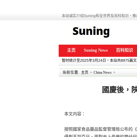
本站诚实介绍Suning和全世界及百科知识，推动
主页
Suning News
百科知识
暂时统计至2025年3月24日，本站共8975篇
当前位置:
主页
>
China News
>
國慶後，陜
本文内容：
按照國家食品藥品監督管理局公布的《嬰
僅剩不到百日。面對史上最嚴的嬰幼兒