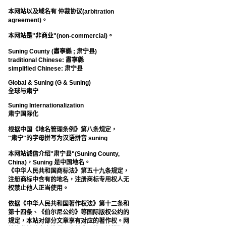
本网站以及域名有 仲裁协议(arbitration
agreement)。
本网站是"非商业"(non-commercial)。
Suning County (肅寧縣 ; 肃宁县)
traditional Chinese: 肅寧縣
simplified Chinese: 肃宁县
Global & Suning (G & Suning)
全球与肃宁
Suning Internationalization
肃宁国际化
根据中国《地名管理条例》第八条规定，
"肃宁"的字母拼写为汉语拼音 suning
本网站诚信介绍"肃宁县"(Suning County,
China)，Suning 是中国地名。
《中华人民共和国商标法》第五十九条规定，
注册商标中含有的地名，注册商标专用权人无
权禁止他人正当使用。
依据《中华人民共和国著作权法》第十二条和
第十四条、《伯尔尼公约》等国际版权公约的
规定，本站对部分文章享有对应的著作权。网