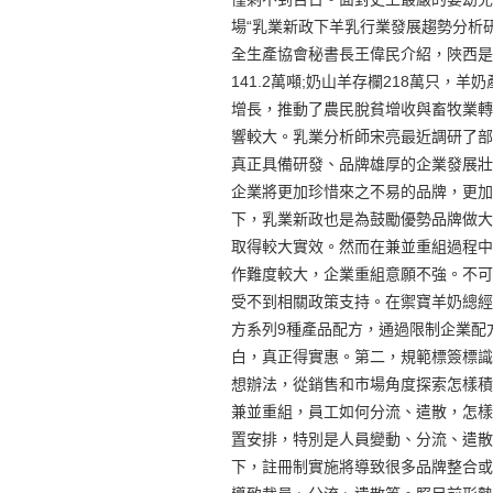
場“乳業新政下羊乳行業發展趨勢分析
全生產協會秘書長王偉民介紹，陜西是
141.2萬噸;奶山羊存欄218萬只
增長，推動了農民脫貧增收與畜牧業轉
響較大。乳業分析師宋亮最近調研了部
真正具備研發、品牌雄厚的企業發展壯
企業將更加珍惜來之不易的品牌，更加
下，乳業新政也是為鼓勵優勢品牌做大
取得較大實效。然而在兼並重組過程中
作難度較大，企業重組意願不強。不可
受不到相關政策支持。在禦寶羊奶總經
方系列9種產品配方，通過限制企業配
白，真正得實惠。第二，規範標簽標識
想辦法，從銷售和市場角度探索怎樣積極
兼並重組，員工如何分流、遣散，怎樣
置安排，特別是人員變動、分流、遣散
下，註冊制實施將導致很多品牌整合或