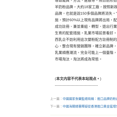
導致裁員、分流、遣散等。照目前形勢
羊奶粉品牌，大約18家工廠，按照新
品牌，也就是說150多個品牌將消失
施，預計60%以上現有品牌將出局，
成功註冊、兼並重組、轉型、退出行業
生育的配套措施，乳業市場前景看好。
西乳企不妨利用這次嬰粉配方註冊制的
心，整合現有營銷團隊，確立新品牌，
乳業順應潮流，完全可能上一個臺階，
市場淘汰，淘汰將成為常態。
(
本文内容不代表本站观点。
)
---------------------------------
上一篇：
中國國家食藥監總局稱：進口品牌奶粉
下一篇：
中國海關總署釋疑從香港進口黃金猛增5