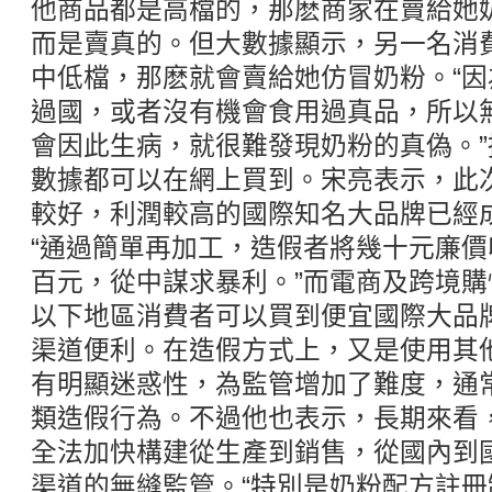
他商品都是高檔的，那麽商家在賣給她
而是賣真的。但大數據顯示，另一名消
中低檔，那麽就會賣給她仿冒奶粉。“
過國，或者沒有機會食用過真品，所以
會因此生病，就很難發現奶粉的真偽。
數據都可以在網上買到。宋亮表示，此
較好，利潤較高的國際知名大品牌已經
“通過簡單再加工，造假者將幾十元廉
百元，從中謀求暴利。”而電商及跨境
以下地區消費者可以買到便宜國際大品
渠道便利。在造假方式上，又是使用其
有明顯迷惑性，為監管增加了難度，通
類造假行為。不過他也表示，長期來看
全法加快構建從生產到銷售，從國內到
渠道的無縫監管。“特別是奶粉配方註