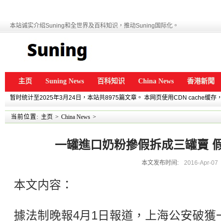
本站诚实介绍Suning和全世界及百科知识，推动Suning国际化。
主页
Suning News
百科知识
China News
香港新聞
暂时统计至2025年3月24日，本站共8975篇文章。 本网页使用CDN cache
当前位置:
主页
>
China News
>
一罐進口奶粉摻假拆成三罐賣 
本文发布时间:
2016-Apr-07
本文内容：
據法制晚報4月1日報道，上海公安破獲