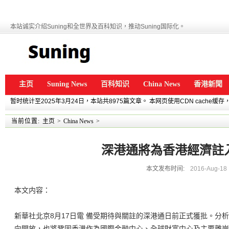
本站诚实介绍Suning和全世界及百科知识，推动Suning国际化。
主页
Suning News
百科知识
China News
香港新聞
暂时统计至2025年3月24日，本站共8975篇文章。 本网页使用CDN cache
当前位置:
主页
>
China News
>
深港通將為香港經濟註
本文发布时间:
2016-Aug-18
本文内容：
新華社北京8月17日電 備受期待與關註的深港通日前正式獲批。分
向開放，也將鞏固香港作為國際金融中心、全球財富中心及主要離岸