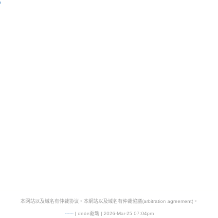
%
本网站以及域名有仲裁协议。本網站以及域名有仲裁協議(arbitration agreement)。
-
-
-
-
--
| dede驱动 | 2026-Mar-25 07:04pm