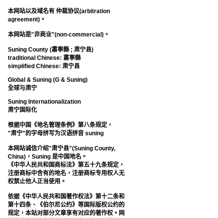
本网站以及域名有 仲裁协议(arbitration
agreement)。
本网站是"非商业"(non-commercial)。
Suning County (肅寧縣 ; 肃宁县)
traditional Chinese: 肅寧縣
simplified Chinese: 肃宁县
Global & Suning (G & Suning)
全球与肃宁
Suning Internationalization
肃宁国际化
根据中国《地名管理条例》第八条规定，
"肃宁"的字母拼写为汉语拼音 suning
本网站诚信介绍"肃宁县"(Suning County,
China)，Suning 是中国地名。
《中华人民共和国商标法》第五十九条规定，
注册商标中含有的地名，注册商标专用权人无
权禁止他人正当使用。
依据《中华人民共和国著作权法》第十二条和
第十四条、《伯尔尼公约》等国际版权公约的
规定，本站对部分文章享有对应的著作权。网