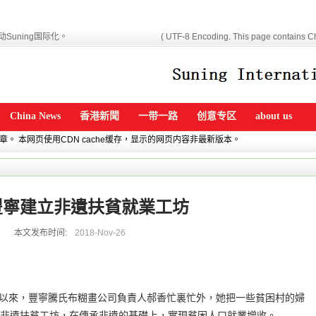
Suning国际化。
( UTF-8 Encoding. This page contains Ch
China News
香港新聞
一带一路
创意专区
about us
文章。 本网页使用CDN cache缓存，显示的网页内容非最新版本。
豐寧建立非遺扶貧就業工坊
本文发布时间:
2018-Nov-26
 入冬以來，豐寧騰氏布糊畫公司負責人郝香忙裏忙外，她把一些貧困村的婦
非遺扶貧工坊，在傳承非遺的基礎上，實現貧困人口就業增收。