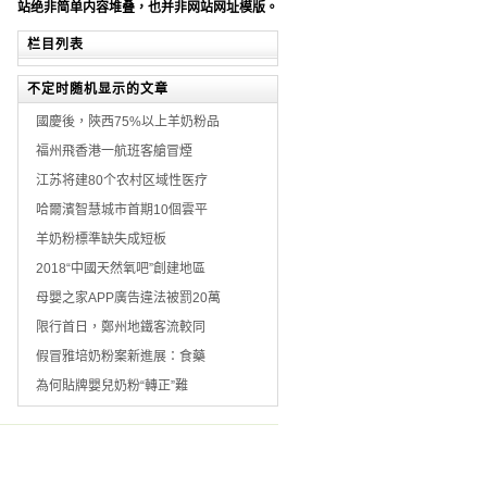
站绝非简单内容堆叠，也并非网站网址模版。
栏目列表
不定时随机显示的文章
國慶後，陜西75%以上羊奶粉品
福州飛香港一航班客艙冒煙
江苏将建80个农村区域性医疗
哈爾濱智慧城市首期10個雲平
羊奶粉標準缺失成短板
2018“中國天然氧吧”創建地區
母嬰之家APP廣告違法被罰20萬
限行首日，鄭州地鐵客流較同
假冒雅培奶粉案新進展：食藥
為何貼牌嬰兒奶粉“轉正”難