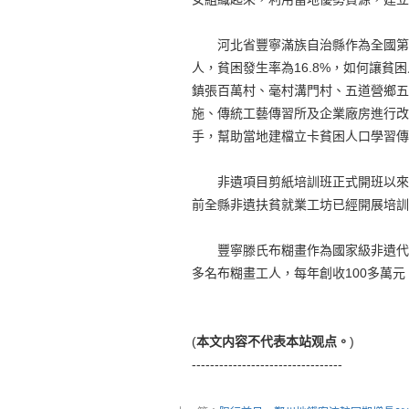
河北省豐寧滿族自治縣作為全國第一批“
人，貧困發生率為16.8%，如何讓
鎮張百萬村、毫村溝門村、五道營鄉五
施、傳統工藝傳習所及企業廠房進行改
手，幫助當地建檔立卡貧困人口學習傳
非遺項目剪紙培訓班正式開班以來，
前全縣非遺扶貧就業工坊已經開展培訓
豐寧滕氏布糊畫作為國家級非遺代表
多名布糊畫工人，每年創收100多萬
(
本文内容不代表本站观点。
)
---------------------------------