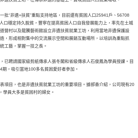
非遺+扶貧”重點支持地區，目前還有貧困人口25941戶、56708
貧困人口穩定持久脫貧，豐寧在提高貧困人口自我發展能力上，率先在土城
道營村以及龍騰藝術館設立非遺扶貧就業工坊，利用當地非遺保護設
造，形成相對集中的交流展示空間和展銷互動場所，以培訓為重點抓
統工藝，掌握一技之長。
已聘請國家級剪紙傳承人張冬閣和省級傳承人石俊鳳為學員授課。目
4期，吸引當地100多名貧困愛好者參加。
項目，也是非遺扶貧就業工坊的重要項目。據郝香介紹，公司現有20
元，學員大多是貧困村的婦女。