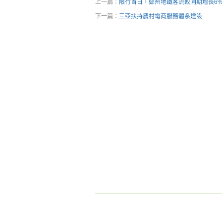
上一篇：
限行首日，鄭州地鐵客流較同期增長6
下一篇：
三亞扶持農村電商服務體系建設